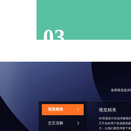
触动心灵
温馨感人
引发共鸣
回味悠长
03
蓝橙视觉提供
‌视觉精美
视觉精美
H5页面设计
应追求极致
交互流畅
又不会给用户造成视觉
力，让他们愿意停留下