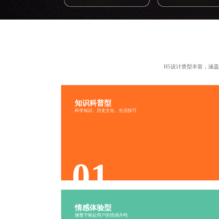
H5设计类型丰富
，涵盖
知识科普型
知识科普型H5设计
科学知识、历史文化、生活技巧
简洁易懂
生动有趣
寓教于乐
丰富多样
01
情感体验型
情感体验型H5设计
侧重于唤起用户的情感共鸣