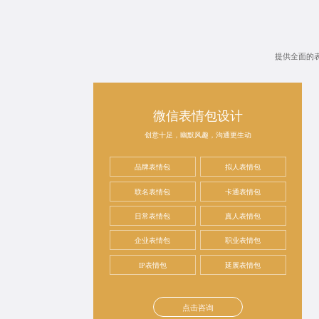
提供全面的
微信表情包设计
创意十足，幽默风趣，沟通更生动
品牌表情包
拟人表情包
联名表情包
卡通表情包
日常表情包
真人表情包
企业表情包
职业表情包
IP表情包
延展表情包
点击咨询