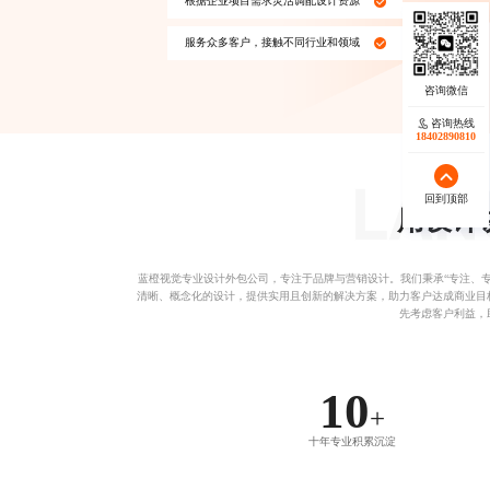
根据企业项目需求灵活调配设计资源
服务众多客户，接触不同行业和领域
咨询热线
咨询热线
17723342546
18402890810
回到顶部
回到顶部
用设计
蓝橙视觉专业
设计外包公司
，专注于品牌与营销设计。我们秉承“专注、
清晰、概念化的设计，提供实用且创新的解决方案，助力客户达成商业目
先考虑客户利益，
10
+
十年专业积累沉淀