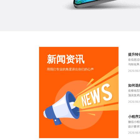
提升转
新闻资讯
在信息过
与转化率
用我们专业的角度讲出你们的心声
估，实现
2026/06/
验损伤。
如何选
在移动互
顶尖技术
营。通过
2026/06/
存率，助
小程序
微信小程
设计要求
合微信生
2026/06/
能有效沉