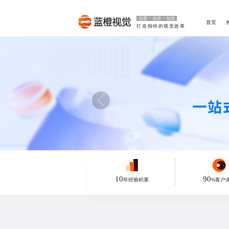
创新 + 创意 + 创造
首页
打造独特的视觉效果
10
90
年经验积累
%客户