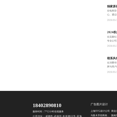
独家原
在电商竞
心。通过
化，构建
2026/05/
202
在流量红
专业公司
看见’到
2026/05/
萌系风
在消费市
牌与用户
数据驱动
2026/05/
增长。
18402890810
广告图片设计
上海SVG设计公司
商业
服务时间：7*12小时在线服务
乌鲁木齐招商画册设计公司
陇南
公司住址：成都市-武侯区-长益路13号-蓝海