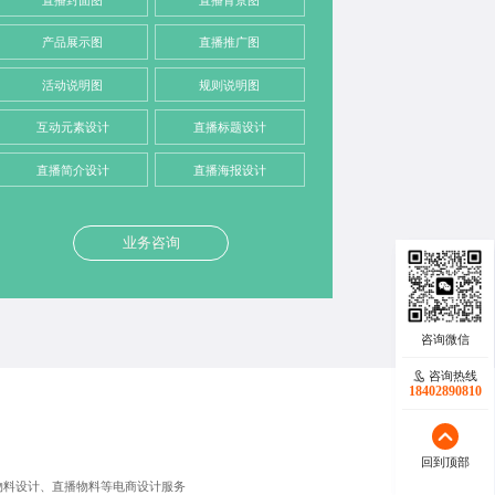
产品展示图
直播推广图
活动说明图
规则说明图
互动元素设计
直播标题设计
直播简介设计
直播海报设计
业务咨询
咨询热线
咨询热线
17723342546
18402890810
回到顶部
回到顶部
物料设计、直播物料等电商设计服务