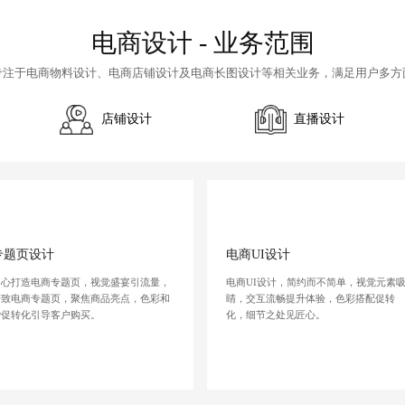
电商设计 - 业务范围
专注于
电商物料设计
、
电商店铺设计
及
电商长图设计
等相关业务，满足用户多方
店铺设计
直播设计
专题页设计
电商UI设计
用心打造电商专题页，视觉盛宴引流量，
电商UI设计，简约而不简单，视觉元素
精致电商专题页，聚焦商品亮点，色彩和
睛，交互流畅提升体验，色彩搭配促转
谐促转化引导客户购买。
化，细节之处见匠心。