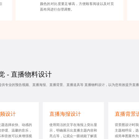
引
颜色的对比度要足够高，方便顾客阅读以及对页
面布局进行合理调整。
觉 - 直播物料设计
提供专业的预告视频、直播海报、直播背景、直播道具等
直播物料设计
，以为您有效提升直播
频设计
直播海报设计
直播背景
主题选择欢快、动感的
使用简洁的文字在海报上突出显
背景图设计时我
者舒缓、温馨的音乐，
示，明确展示出直播主题内容和
主题相呼应，选
乐和音效可以来增强视
亮点等，让观众一眼就能了解直
或简单图案作为