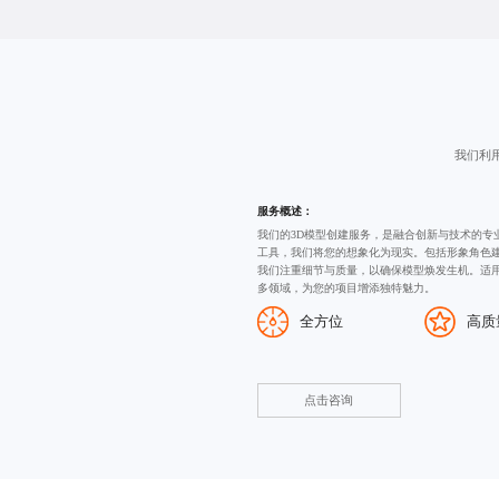
我们利
服务概述：
我们的3D模型创建服务，是融合创新与技术的专
工具，我们将您的想象化为现实。包括形象角色
我们注重细节与质量，以确保模型焕发生机。适
多领域，为您的项目增添独特魅力。
全方位
高质
点击咨询