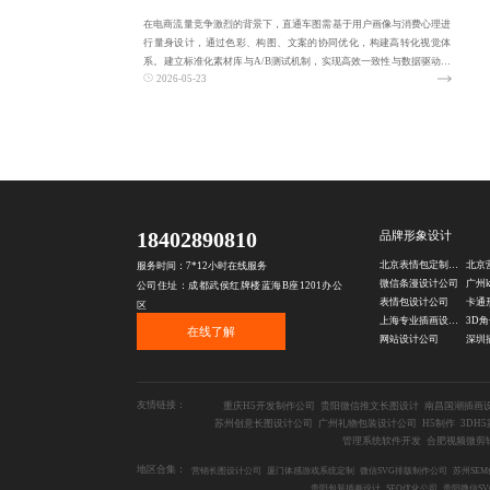
在电商流量竞争激烈的背景下，直通车图需基于用户画像与消费心理进
行量身设计，通过色彩、构图、文案的协同优化，构建高转化视觉体
系。建立标准化素材库与A/B测试机制，实现高效一致性与数据驱动迭
2026-05-23
代，提升点击率
18402890810
品牌形象设计
北京表情包定制设计
服务时间：7*12小时在线服务
微信条漫设计公司
广州
公司住址：成都武侯红牌楼蓝海B座1201办公
表情包设计公司
卡通
区
上海专业插画设计公司
3D
在线了解
网站设计公司
友情链接：
重庆H5开发制作公司
贵阳微信推文长图设计
南昌国潮插画
苏州创意长图设计公司
广州礼物包装设计公司
H5制作
3DH
管理系统软件开发
合肥视频微剪
地区合集：
营销长图设计公司
厦门体感游戏系统定制
微信SVG排版制作公司
苏州SE
贵阳包装插画设计
SEO优化公司
贵阳微信S