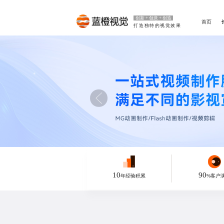
创新 + 创意 + 创造
首页
打造独特的视觉效果
10
90
年经验积累
%客户