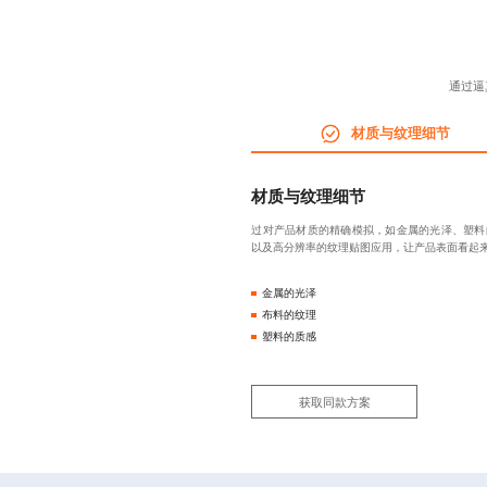
通过逼
材质与纹理细节
材质与纹理细节
过对产品材质的精确模拟，如金属的光泽、塑料
以及高分辨率的纹理贴图应用，让产品表面看起
金属的光泽
布料的纹理
塑料的质感
获取同款方案