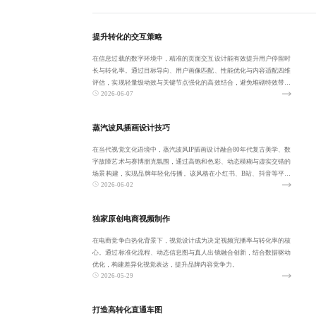
提升转化的交互策略
在信息过载的数字环境中，精准的页面交互设计能有效提升用户停留时
长与转化率。通过目标导向、用户画像匹配、性能优化与内容适配四维
评估，实现轻量级动效与关键节点强化的高效结合，避免堆砌特效带来
2026-06-07
的体验损伤。
蒸汽波风插画设计技巧
在当代视觉文化语境中，蒸汽波风IP插画设计融合80年代复古美学、数
字故障艺术与赛博朋克氛围，通过高饱和色彩、动态模糊与虚实交错的
场景构建，实现品牌年轻化传播。该风格在小红书、B站、抖音等平台
2026-06-02
具备强话题
独家原创电商视频制作
在电商竞争白热化背景下，视觉设计成为决定视频完播率与转化率的核
心。通过标准化流程、动态信息图与真人出镜融合创新，结合数据驱动
优化，构建差异化视觉表达，提升品牌内容竞争力。
2026-05-29
打造高转化直通车图