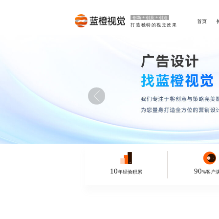
创新 + 创意 + 创造
首页
打造独特的视觉效果
10
90
年经验积累
%客户