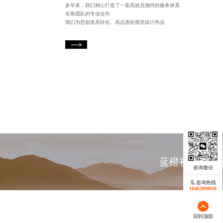
多年来，我们精心打造了一套高效且独特的服务体系
依靠团队的专业合作
我们为您创造高转化、高品质的视觉设计作品
蓝橙视觉深耕
咨询热线
咨询热线
17723342546
18402890810
回到顶部
回到顶部